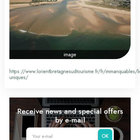
image
https://www.lorientbretagnesudtourisme.fr/fr/immanquables/li
uniques/
Receive news and special offers
by e-mail
OK