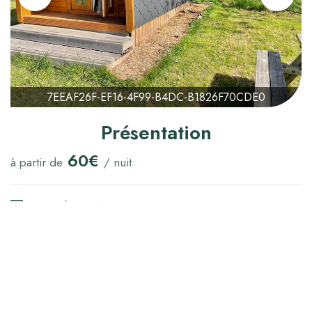
7EEAF26F-EF16-4F99-B4DC-B1826F70CDE0
Présentation
60€
à partir de
/ nuit
Heure d'arrivée :
14:00
Heure de départ :
11:00
Capacité maximum :
2
Lit(s) double(s) :
1