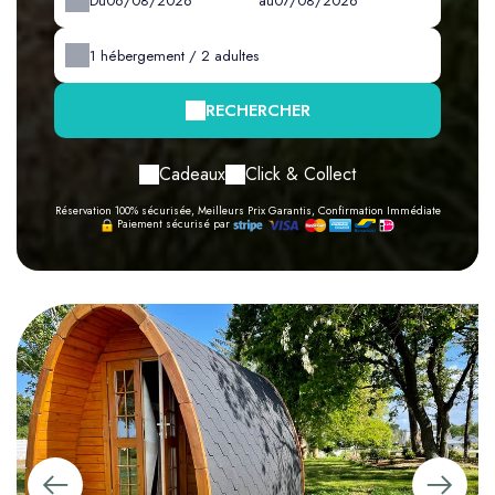
Du
au
1
hébergement /
2
adultes
RECHERCHER
Cadeaux
Click & Collect
Réservation 100% sécurisée, Meilleurs Prix Garantis, Confirmation Immédiate
Paiement sécurisé par