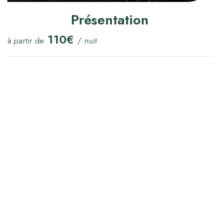
Présentation
110€
à partir de
/ nuit
Heure d'arrivée :
14:00
Heure de départ :
11:00
Capacité maximum :
7
Confirmation :
Immédiate
Lit(s) simple(s) :
3
Lit(s) double(s) :
2
Le
Gîte 2
, gîte mitoyen à trois autres gîtes, est la
location
saisonnière en Bretagne
qui vous ravira pour votre séjour
de
7 personnes
en
avec vue sur mer
à Guidel. Séjour /
coin-cuisine / coin-salon, 3 chambres (1 chambre 1 lit
double,1 chambre 1 lit double et 1 lit simple, 1 chambre 2 lits
simples juxtaposés), salle de bains / wc. Salon de jardin,
barbecue. Situé à 2,5 km de Guidel, le Gîte 2, idéal pour
vos vacances, est à
800m de la plage
.